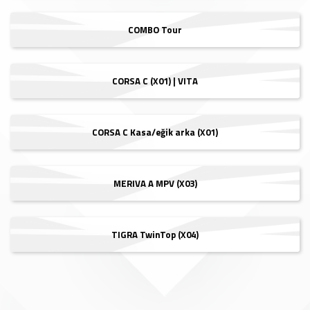
COMBO Tour
CORSA C (X01) | VITA
CORSA C Kasa/eğik arka (X01)
MERIVA A MPV (X03)
TIGRA TwinTop (X04)