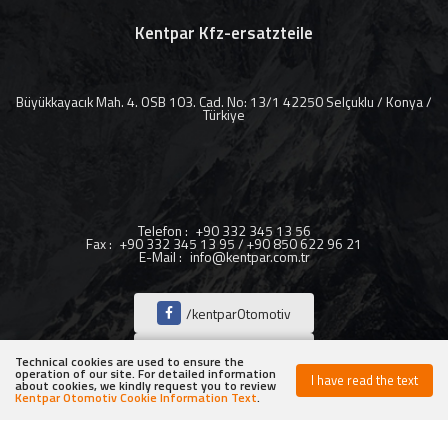
Kentpar Kfz-ersatzteile
Büyükkayacık Mah. 4. OSB 103. Cad. No: 13/1 42250 Selçuklu / Konya /
Türkiye
Telefon
:
+90 332 345 13 56
Fax
:
+90 332 345 13 95 / +90 850 622 96 21
E-Mail
:
info@kentpar.com.tr
/kentparOtomotiv
/kentparOtomotiv
Technical cookies are used to ensure the
operation of our site. For detailed information
I have read the text
about cookies, we kindly request you to review
/kentparOtomotiv
Kentpar Otomotiv Cookie Information Text
.