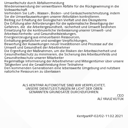
Umweltschutz durch Abfallvermeidung
Wiederverwendung der verwertbaren Abfälle für die Rückgewinnung in die
Volkswirtschaft
Verhindern Sie Luft-, Wasser-, Boden- und Geräuschverschmutzung, indem
Sie die Umweltauswirkungen unserer Aktivitäten kontrollieren.
Beitrag zur Erhaltung der biologischen Vielfalt und des Ökosystems
Die Erfüllung aller Anforderungen für die systematische Beseitigung der
Gefahren, die die Arbeitergesundheit, -sicherheit und Umwelt bedrohen
Einsetzung für die kontinuierliche Verbesserung unserer Umwelt- und
Arbeitssicherheits- und Gesundheitsleistungen,
Energieerzeugung aus erneuerbaren Ressourcen,
Einhaltung gesetzlicher und sonstiger Verpflichtungen,
Bewertung der Auswirkungen neuer Investitionen und Prozesse auf die
Umwelt und Gesundheit der Arbeitnehmer
Die Ergreifung der Maßnahmen, um die Risiken der Arbeitssicherheit und
Gesundheitsschutz zu minimieren, die Sicherung des Arbeitsumfelds und
Gesundheitsschutz unserer Mitarbeiter
Regelmäßige Informierung der Arbeitnehmer und Miteigentümer über unsere
Tätigkeiten und die Gewährleistung ihrer Teilnahme
Den kommenden Generationen eine lebenswerte Umgebung und nutzbare
natürliche Ressourcen zu überlassen
ALS KENTPAR AUTOMOTIVE SIND WIR VERPFLICHTET,
UNSERE DIENSTLEISTUNGEN IM LICHT DER OBEN
GENANNTEN GRUNDSÄTZE DURCHZUFÜHREN.
CEO
ALİ YAVUZ KÜTÜK
KentparKP-02/02-11.02.2021