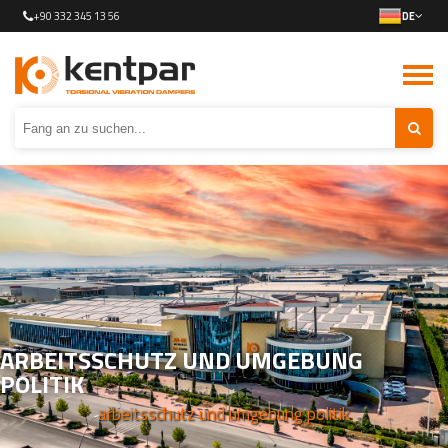
+90 332 345 13 56
DE
ARBEITSSCHUTZ UND UMGEBUNG
POLITIK
arbeitsschutz und umgebung politik