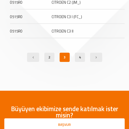
0515R0
CITROEN C2 (JM_)
0515R0
CITROEN C3 I (FC_)
0515R0
CITROEN C3 II
2
3
4
Büyüyen ekibimize sende katılmak ister
misin?
BAŞVUR