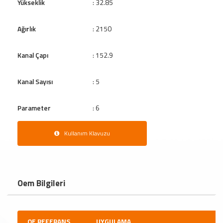
Yükseklik
: 32.85
Ağırlık
: 2150
Kanal Çapı
: 152.9
Kanal Sayısı
: 5
Parameter
: 6
Kullanım Klavuzu
Oem Bilgileri
OE REFERANS
UYGULAMA