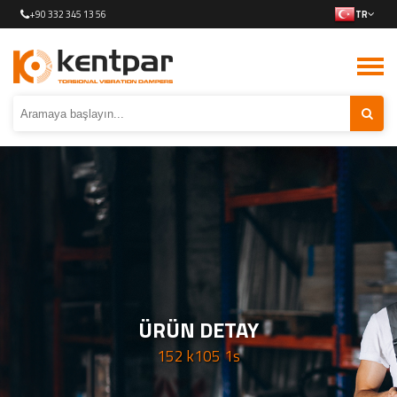
+90 332 345 13 56
TR
ÜRÜN DETAY
152 k105 1s