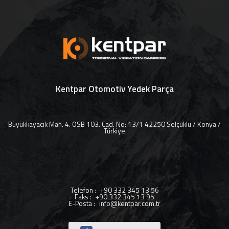
Kentpar Otomotiv Yedek Parça
Büyükkayacık Mah. 4. OSB 103. Cad. No: 13/1 42250 Selçuklu / Konya /
Türkiye
Telefon
:
+90 332 345 13 56
Faks
:
+90 332 345 13 95
E-Posta
:
info@kentpar.com.tr