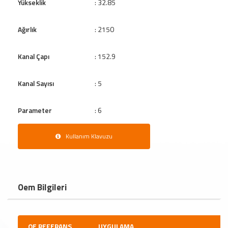
Yükseklik
: 32.85
Ağırlık
: 2150
Kanal Çapı
: 152.9
Kanal Sayısı
: 5
Parameter
: 6
Kullanım Klavuzu
Oem Bilgileri
OE REFERANS
UYGULAMA