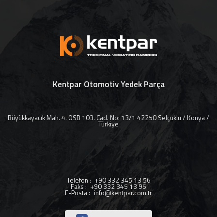
Kentpar Otomotiv Yedek Parça
Büyükkayacık Mah. 4. OSB 103. Cad. No: 13/1 42250 Selçuklu / Konya /
Türkiye
Telefon
:
+90 332 345 13 56
Faks
:
+90 332 345 13 95
E-Posta
:
info@kentpar.com.tr