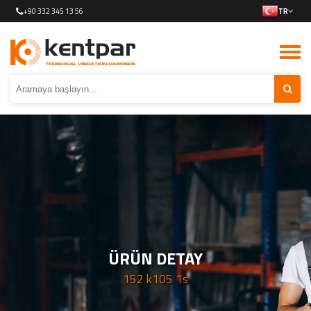
+90 332 345 13 56
TR
ÜRÜN DETAY
152 k105 1s