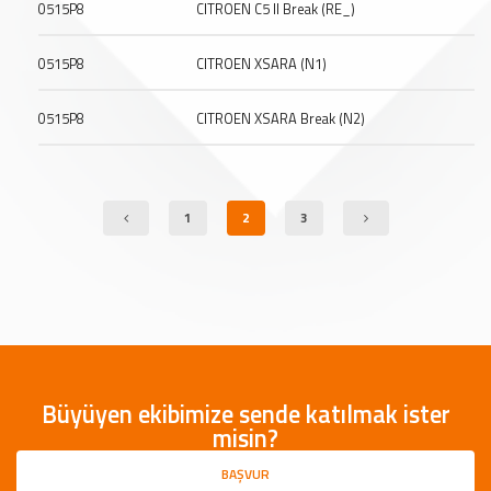
0515P8
CITROEN C5 II Break (RE_)
0515P8
CITROEN XSARA (N1)
0515P8
CITROEN XSARA Break (N2)
1
2
3
Büyüyen ekibimize sende katılmak ister
misin?
BAŞVUR