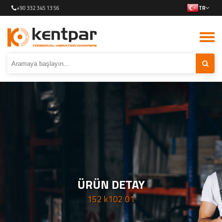
+90 332 345 13 56
TR
ÜRÜN DETAY
152 k102 01