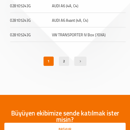
028105243G
AUDI A6 (4A, C4)
028105243G
AUDI A6 Avant (4A, C4)
028105243G
VW TRANSPORTER IV Box (70XA)
1
2
Büyüyen ekibimize sende katılmak ister
misin?
BAŞVUR