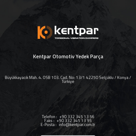
Kentpar Otomotiv Yedek Parça
Büyükkayacık Mah. 4. OSB 103. Cad. No: 13/1 42250 Selçuklu / Konya /
Türkiye
Telefon
:
+90 332 345 13 56
Faks
:
+90 332 345 13 95
E-Posta
:
info@kentpar.com.tr