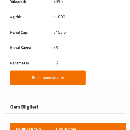
Yükseklik
: 39.3
Ağırlık
: 1800
Kanal Çapı
: 155.5
Kanal Sayısı
: 5
Parameter
: 6
Kullanım Klavuzu
Oem Bilgileri
OE REFERANS
UYGULAMA